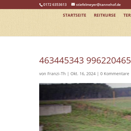
0172 6353613
stiefelmeyer@tannehof.de
STARTSEITE
REITKURSE
TE
463445343 99622046
von
Franzi-Th
|
Okt. 16, 2024
|
0 Kommentare