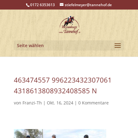
0172 6353613
stiefelmeyer@tannehof.de
Seite wählen
463474557 996223432307061
4318613808932408585 N
von
Franzi-Th
|
Okt. 16, 2024
|
0 Kommentare