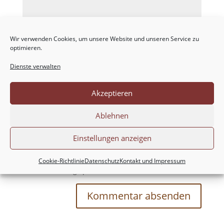
Wir verwenden Cookies, um unsere Website und unseren Service zu
optimieren.
Dienste verwalten
Akzeptieren
Ablehnen
Einstellungen anzeigen
Meinen Namen, meine E-Mail-Adresse und
meine Website in diesem Browser für die nächste
Cookie-Richtlinie
Datenschutz
Kontakt und Impressum
Kommentierung speichern.