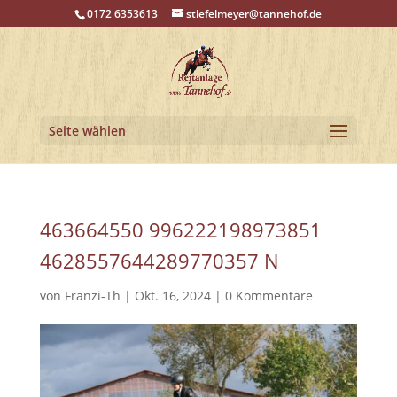
0172 6353613
stiefelmeyer@tannehof.de
Seite wählen
463664550 996222198973851
4628557644289770357 N
von
Franzi-Th
|
Okt. 16, 2024
|
0 Kommentare