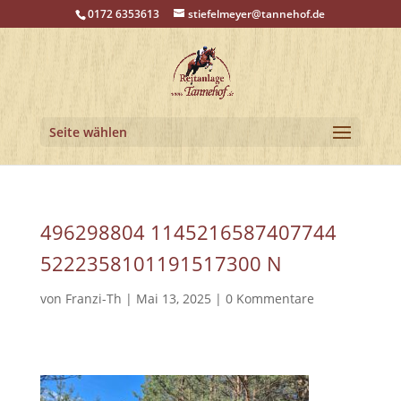
0172 6353613
stiefelmeyer@tannehof.de
Seite wählen
496298804 1145216587407744
5222358101191517300 N
von
Franzi-Th
|
Mai 13, 2025
|
0 Kommentare