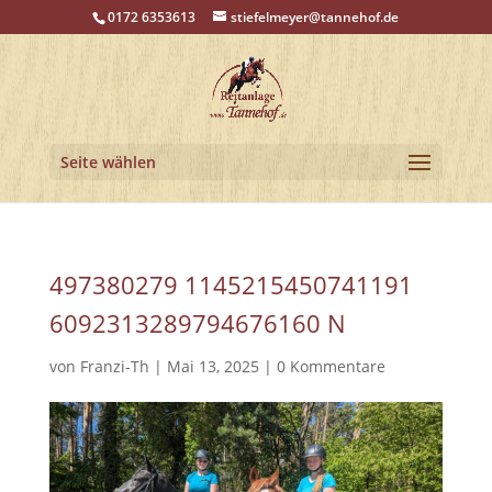
0172 6353613
stiefelmeyer@tannehof.de
Seite wählen
497380279 1145215450741191
6092313289794676160 N
von
Franzi-Th
|
Mai 13, 2025
|
0 Kommentare