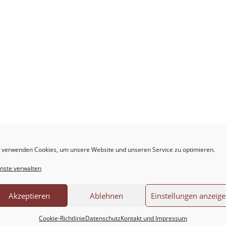
.
Erforderliche Felder sind mit
*
markiert
 verwenden Cookies, um unsere Website und unseren Service zu optimieren.
nste verwalten
Akzeptieren
Ablehnen
Einstellungen anzeig
Cookie-Richtlinie
Datenschutz
Kontakt und Impressum