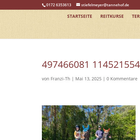
0172 6353613
stiefelmeyer@tannehof.de
STARTSEITE
REITKURSE
TE
497466081 11452155
von
Franzi-Th
|
Mai 13, 2025
|
0 Kommentare