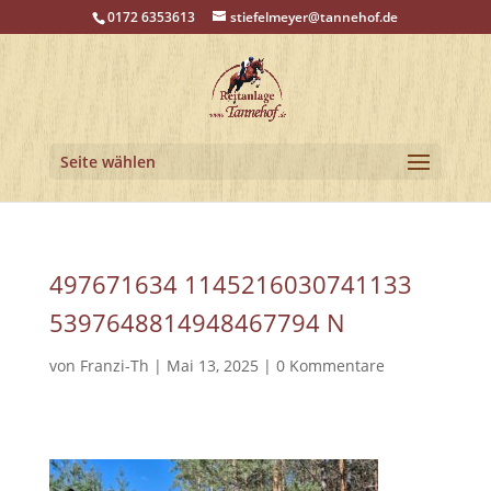
0172 6353613
stiefelmeyer@tannehof.de
Seite wählen
497671634 1145216030741133
5397648814948467794 N
von
Franzi-Th
|
Mai 13, 2025
|
0 Kommentare