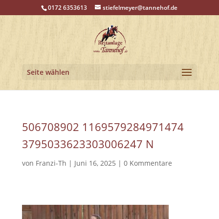
0172 6353613
stiefelmeyer@tannehof.de
Seite wählen
506708902 1169579284971474
3795033623303006247 N
von
Franzi-Th
|
Juni 16, 2025
|
0 Kommentare