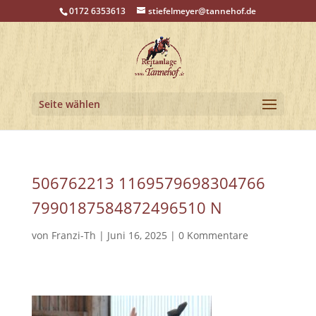
0172 6353613
stiefelmeyer@tannehof.de
Seite wählen
506762213 1169579698304766
7990187584872496510 N
von
Franzi-Th
|
Juni 16, 2025
|
0 Kommentare