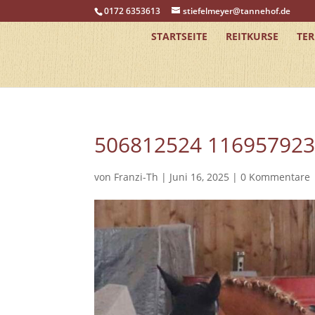
0172 6353613
stiefelmeyer@tannehof.de
STARTSEITE
REITKURSE
TE
506812524 11695792
von
Franzi-Th
|
Juni 16, 2025
|
0 Kommentare