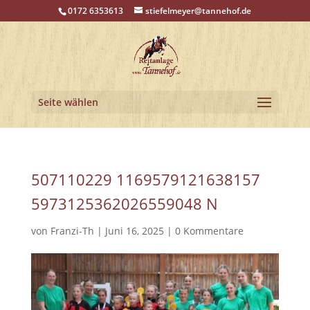
0172 6353613
stiefelmeyer@tannehof.de
Seite wählen
507110229 1169579121638157
5973125362026559048 N
von
Franzi-Th
|
Juni 16, 2025
|
0 Kommentare