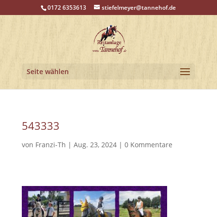
0172 6353613
stiefelmeyer@tannehof.de
Seite wählen
543333
von
Franzi-Th
|
Aug. 23, 2024
|
0 Kommentare