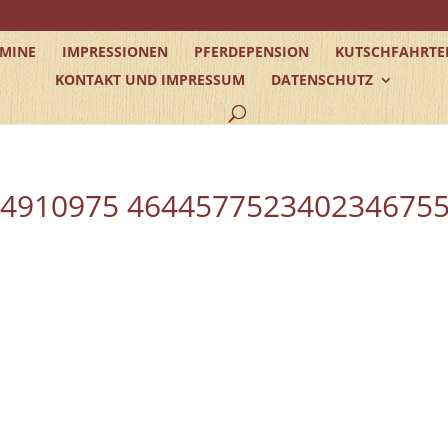
RMINE
IMPRESSIONEN
PFERDEPENSION
KUTSCHFAHRTE
KONTAKT UND IMPRESSUM
DATENSCHUTZ
64910975 464457752340234675