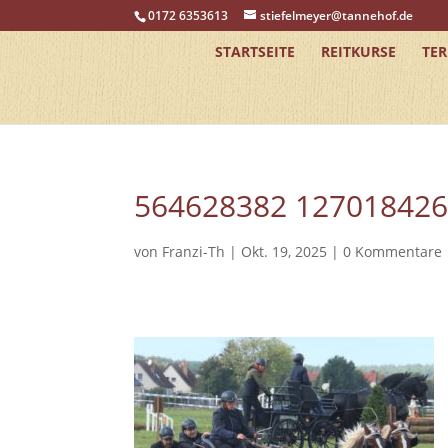
0172 6353613
stiefelmeyer@tannehof.de
STARTSEITE
REITKURSE
TE
564628382 12701842
von
Franzi-Th
|
Okt. 19, 2025
|
0 Kommentare