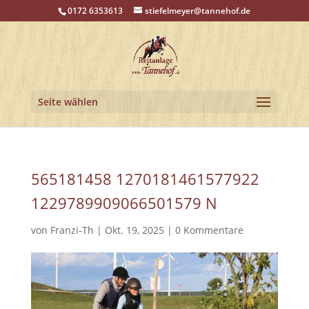
0172 6353613
stiefelmeyer@tannehof.de
Seite wählen
565181458 1270181461577922
1229789909066501579 N
von
Franzi-Th
|
Okt. 19, 2025
|
0 Kommentare