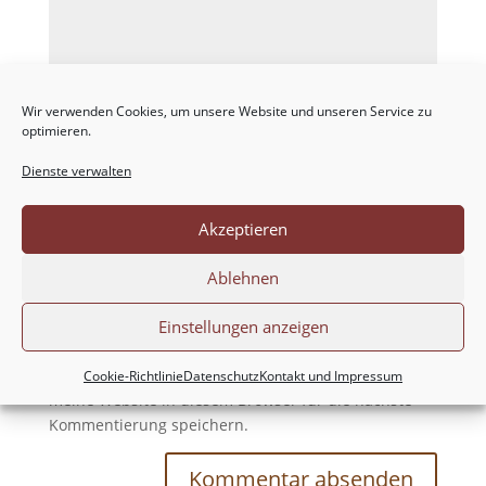
Wir verwenden Cookies, um unsere Website und unseren Service zu
optimieren.
Dienste verwalten
Akzeptieren
Ablehnen
Einstellungen anzeigen
Meinen Namen, meine E-Mail-Adresse und
Cookie-Richtlinie
Datenschutz
Kontakt und Impressum
meine Website in diesem Browser für die nächste
Kommentierung speichern.