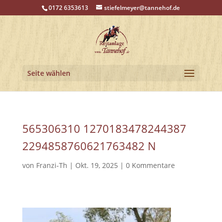
0172 6353613
stiefelmeyer@tannehof.de
Seite wählen
565306310 1270183478244387
2294858760621763482 N
von
Franzi-Th
|
Okt. 19, 2025
|
0 Kommentare