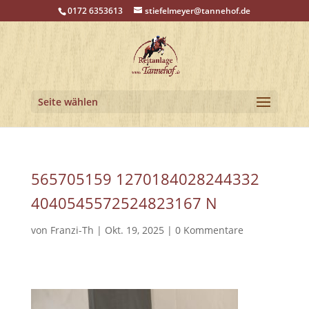
0172 6353613
stiefelmeyer@tannehof.de
Seite wählen
565705159 1270184028244332
4040545572524823167 N
von
Franzi-Th
|
Okt. 19, 2025
|
0 Kommentare