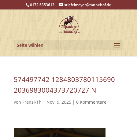
0172 6353613
stiefelmeyer@tannehof.de
Seite wählen
574497742 1284803780115690
2036983004373720727 N
von
Franzi-Th
|
Nov. 9, 2025
|
0 Kommentare