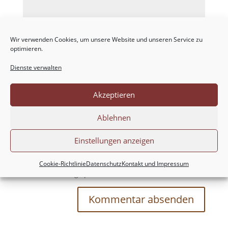
Wir verwenden Cookies, um unsere Website und unseren Service zu
optimieren.
Dienste verwalten
Akzeptieren
Ablehnen
Einstellungen anzeigen
Meinen Namen, meine E-Mail-Adresse und
meine Website in diesem Browser für die nächste
Cookie-Richtlinie
Datenschutz
Kontakt und Impressum
Kommentierung speichern.