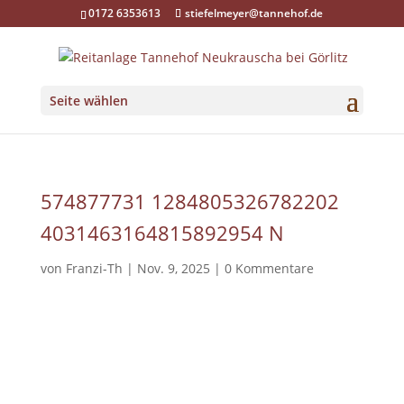
0172 6353613
stiefelmeyer@tannehof.de
Seite wählen
574877731 1284805326782202
4031463164815892954 N
von
Franzi-Th
|
Nov. 9, 2025
|
0 Kommentare