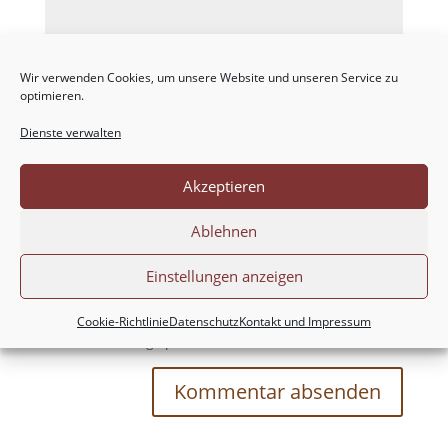
Wir verwenden Cookies, um unsere Website und unseren Service zu
optimieren.
Dienste verwalten
Akzeptieren
Ablehnen
Einstellungen anzeigen
Meinen Namen, meine E-Mail-Adresse und
meine Website in diesem Browser für die nächste
Cookie-Richtlinie
Datenschutz
Kontakt und Impressum
Kommentierung speichern.