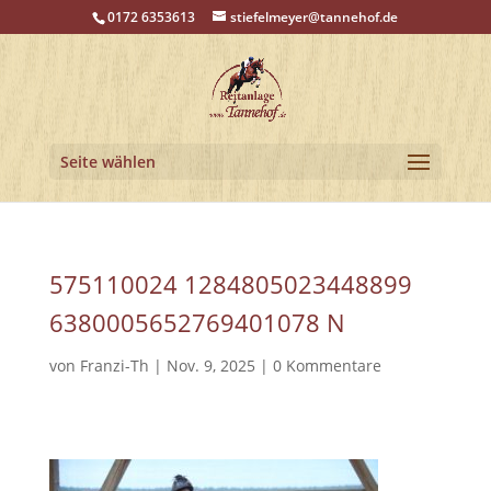
0172 6353613
stiefelmeyer@tannehof.de
Seite wählen
575110024 1284805023448899
6380005652769401078 N
von
Franzi-Th
|
Nov. 9, 2025
|
0 Kommentare