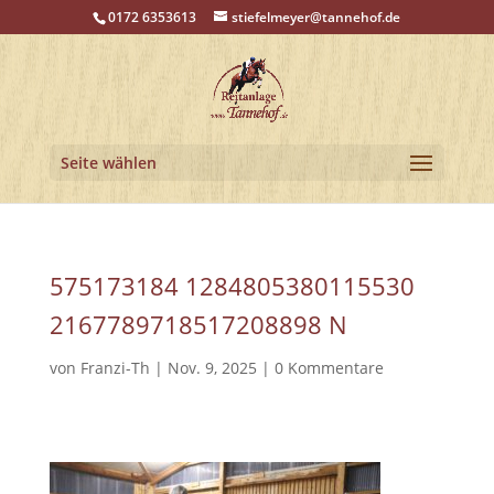
0172 6353613
stiefelmeyer@tannehof.de
Seite wählen
575173184 1284805380115530
2167789718517208898 N
von
Franzi-Th
|
Nov. 9, 2025
|
0 Kommentare