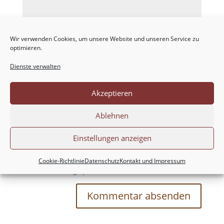
Wir verwenden Cookies, um unsere Website und unseren Service zu
optimieren.
Dienste verwalten
Akzeptieren
Ablehnen
Einstellungen anzeigen
Meinen Namen, meine E-Mail-Adresse und
meine Website in diesem Browser für die nächste
Cookie-Richtlinie
Datenschutz
Kontakt und Impressum
Kommentierung speichern.