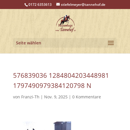
0172 6353613
stiefelmeyer@tannehof.de
Seite wählen
576839036 1284804203448981
1797490979384120798 N
von
Franzi-Th
|
Nov. 9, 2025
|
0 Kommentare