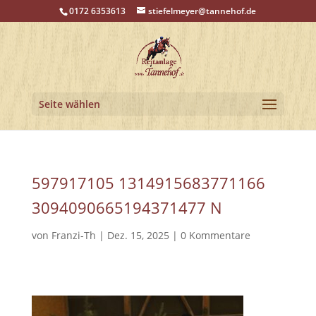
0172 6353613
stiefelmeyer@tannehof.de
Seite wählen
597917105 1314915683771166
3094090665194371477 N
von
Franzi-Th
|
Dez. 15, 2025
|
0 Kommentare