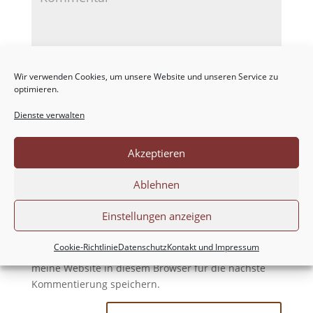
Wir verwenden Cookies, um unsere Website und unseren Service zu
optimieren.
Dienste verwalten
Akzeptieren
Ablehnen
Einstellungen anzeigen
Cookie-Richtlinie
Datenschutz
Kontakt und Impressum
Meinen Namen, meine E-Mail-Adresse und
meine Website in diesem Browser für die nächste
Kommentierung speichern.