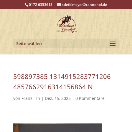
0172 6353613
stiefelmeyer@tannehof.de
Seite wählen
598897385 1314915283771206
4857662916314156864 N
von
Franzi-Th
|
Dez. 15, 2025
|
0 Kommentare