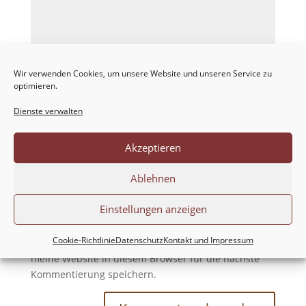
Wir verwenden Cookies, um unsere Website und unseren Service zu
optimieren.
Dienste verwalten
Akzeptieren
Ablehnen
Einstellungen anzeigen
Cookie-Richtlinie
Datenschutz
Kontakt und Impressum
Meinen Namen, meine E-Mail-Adresse und
meine Website in diesem Browser für die nächste
Kommentierung speichern.