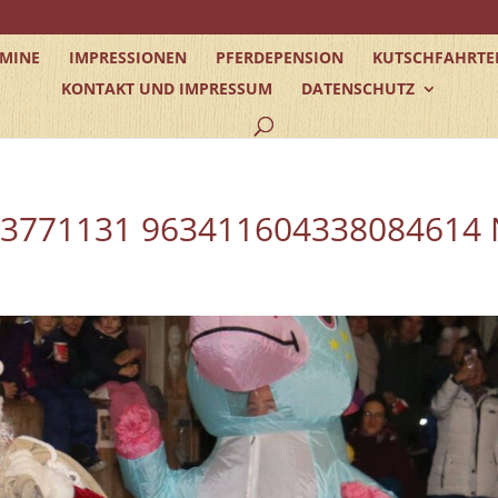
RMINE
IMPRESSIONEN
PFERDEPENSION
KUTSCHFAHRTE
KONTAKT UND IMPRESSUM
DATENSCHUTZ
33771131 963411604338084614 