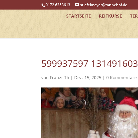
0172 6353613
stiefelmeyer@tannehof.de
STARTSEITE
REITKURSE
TE
599937597 13149160
von
Franzi-Th
|
Dez. 15, 2025
|
0 Kommentare