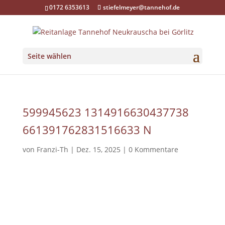
0172 6353613
stiefelmeyer@tannehof.de
Seite wählen
599945623 1314916630437738
661391762831516633 N
von
Franzi-Th
|
Dez. 15, 2025
|
0 Kommentare