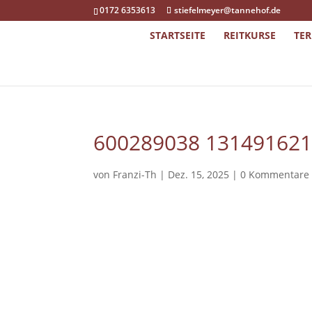
0172 6353613
stiefelmeyer@tannehof.de
STARTSEITE
REITKURSE
TE
600289038 13149162
von
Franzi-Th
|
Dez. 15, 2025
|
0 Kommentare