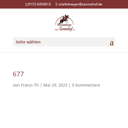
0172 6353613
stiefelmeyer@tannehof.de
Seite wählen
677
von
Franzi-Th
|
Mai 29, 2023
|
0 Kommentare