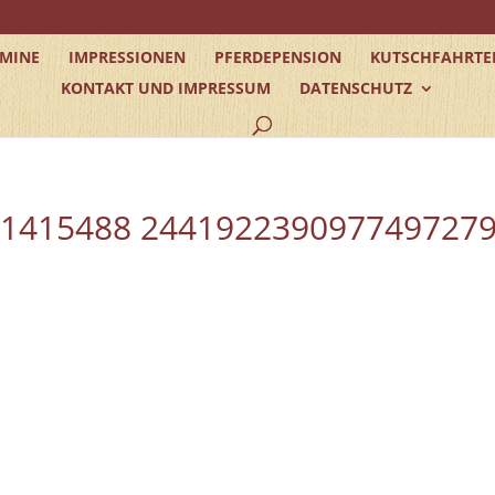
RMINE
IMPRESSIONEN
PFERDEPENSION
KUTSCHFAHRTE
KONTAKT UND IMPRESSUM
DATENSCHUTZ
51415488 244192239097749727