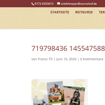
0172 6353613
stiefelmeyer@tannehof.de
STARTSEITE
REITKURSE
TE
719798436 14554758
von
Franzi-Th
|
Juni 10, 2026
|
0 Kommentare