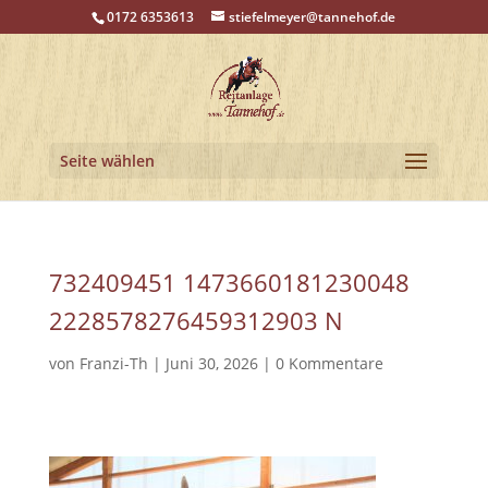
0172 6353613
stiefelmeyer@tannehof.de
Seite wählen
732409451 1473660181230048
2228578276459312903 N
von
Franzi-Th
|
Juni 30, 2026
|
0 Kommentare