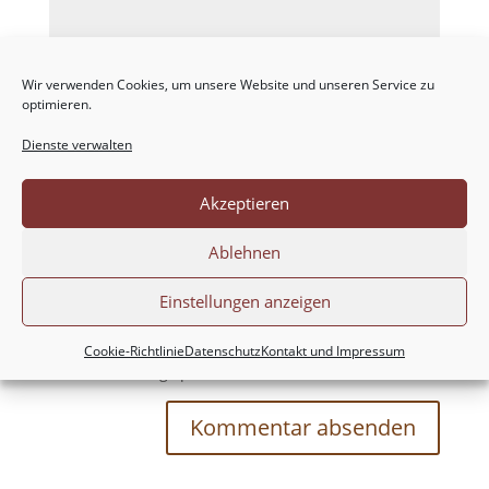
Wir verwenden Cookies, um unsere Website und unseren Service zu
optimieren.
Dienste verwalten
Akzeptieren
Ablehnen
Einstellungen anzeigen
Meinen Namen, meine E-Mail-Adresse und
meine Website in diesem Browser für die nächste
Cookie-Richtlinie
Datenschutz
Kontakt und Impressum
Kommentierung speichern.