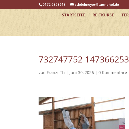
0172 6353613
stiefelmeyer@tannehof.de
STARTSEITE
REITKURSE
TE
732747752 14736625
von
Franzi-Th
|
Juni 30, 2026
|
0 Kommentare