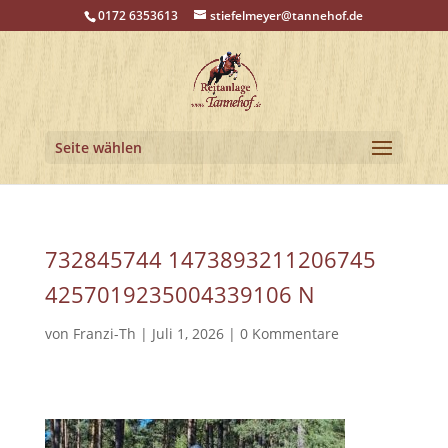
0172 6353613
stiefelmeyer@tannehof.de
Seite wählen
732845744 1473893211206745
4257019235004339106 N
von
Franzi-Th
|
Juli 1, 2026
|
0 Kommentare