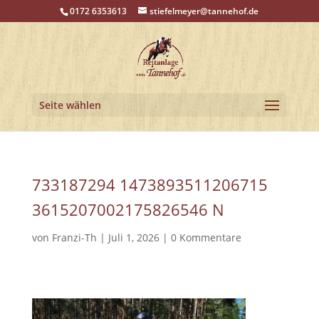
0172 6353613
stiefelmeyer@tannehof.de
Seite wählen
733187294 1473893511206715
3615207002175826546 N
von
Franzi-Th
|
Juli 1, 2026
|
0 Kommentare