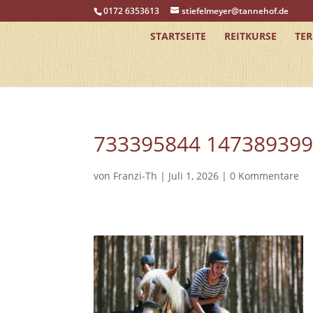
0172 6353613
stiefelmeyer@tannehof.de
STARTSEITE
REITKURSE
TE
733395844 14738939
von
Franzi-Th
|
Juli 1, 2026
|
0 Kommentare