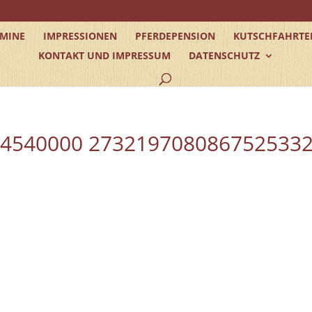
RMINE
IMPRESSIONEN
PFERDEPENSION
KUTSCHFAHRTE
KONTAKT UND IMPRESSUM
DATENSCHUTZ
94540000 273219708086752533