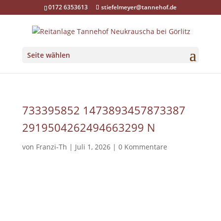
0172 6353613
stiefelmeyer@tannehof.de
Seite wählen
733395852 1473893457873387
2919504262494663299 N
von
Franzi-Th
|
Juli 1, 2026
|
0 Kommentare