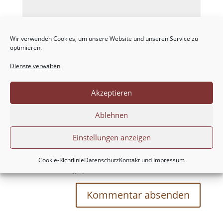
Wir verwenden Cookies, um unsere Website und unseren Service zu
optimieren.
Dienste verwalten
Akzeptieren
Ablehnen
Einstellungen anzeigen
Meinen Namen, meine E-Mail-Adresse und
meine Website in diesem Browser für die nächste
Cookie-Richtlinie
Datenschutz
Kontakt und Impressum
Kommentierung speichern.