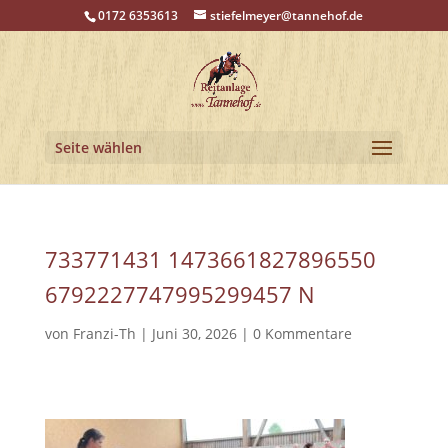
0172 6353613
stiefelmeyer@tannehof.de
Seite wählen
733771431 1473661827896550
6792227747995299457 N
von
Franzi-Th
|
Juni 30, 2026
|
0 Kommentare