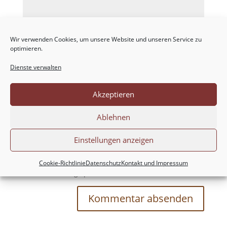
Wir verwenden Cookies, um unsere Website und unseren Service zu
optimieren.
Dienste verwalten
Akzeptieren
Ablehnen
Einstellungen anzeigen
Meinen Namen, meine E-Mail-Adresse und
meine Website in diesem Browser für die nächste
Cookie-Richtlinie
Datenschutz
Kontakt und Impressum
Kommentierung speichern.