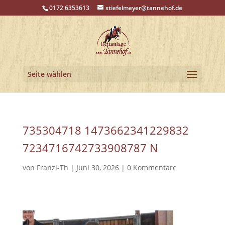
0172 6353613
stiefelmeyer@tannehof.de
Seite wählen
735304718 1473662341229832
7234716742733908787 N
von
Franzi-Th
|
Juni 30, 2026
|
0 Kommentare