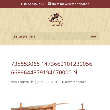
0172 6353613
stiefelmeyer@tannehof.de
Seite wählen
735553065 1473660101230056
6689644379194670000 N
von
Franzi-Th
|
Juni 30, 2026
|
0 Kommentare