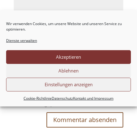
Wir verwenden Cookies, um unsere Website und unseren Service zu
optimieren.
Dienste verwalten
Akzeptieren
Ablehnen
Einstellungen anzeigen
Meinen Namen, meine E-Mail-Adresse und
meine Website in diesem Browser für die nächste
Cookie-Richtlinie
Datenschutz
Kontakt und Impressum
Kommentierung speichern.