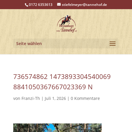
0172 6353613
stiefelmeyer@tannehof.de
Seite wählen
736574862 1473893304540069
8841050367667023369 N
von
Franzi-Th
|
Juli 1, 2026
|
0 Kommentare