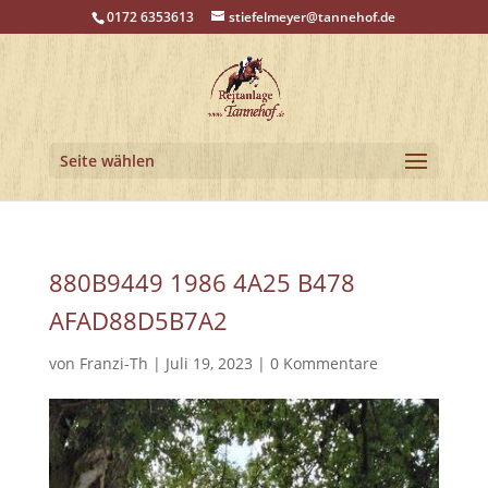
0172 6353613
stiefelmeyer@tannehof.de
Seite wählen
880B9449 1986 4A25 B478
AFAD88D5B7A2
von
Franzi-Th
|
Juli 19, 2023
|
0 Kommentare