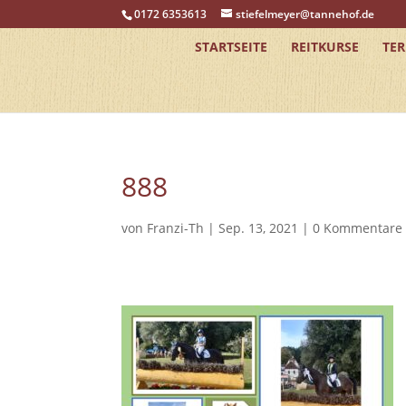
0172 6353613
stiefelmeyer@tannehof.de
STARTSEITE
REITKURSE
TE
888
von
Franzi-Th
|
Sep. 13, 2021
|
0 Kommentare