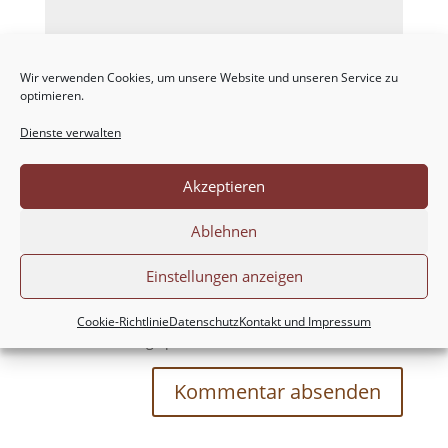
Wir verwenden Cookies, um unsere Website und unseren Service zu
optimieren.
Dienste verwalten
Akzeptieren
Ablehnen
Einstellungen anzeigen
Meinen Namen, meine E-Mail-Adresse und
meine Website in diesem Browser für die nächste
Cookie-Richtlinie
Datenschutz
Kontakt und Impressum
Kommentierung speichern.