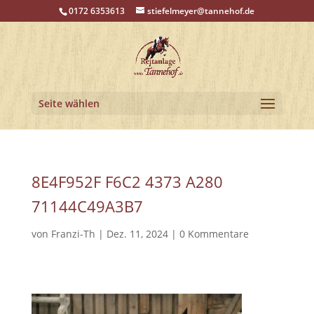
0172 6353613
stiefelmeyer@tannehof.de
Seite wählen
8E4F952F F6C2 4373 A280
71144C49A3B7
von
Franzi-Th
|
Dez. 11, 2024
|
0 Kommentare