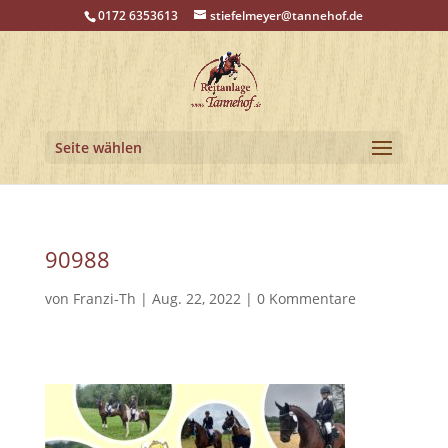
0172 6353613
stiefelmeyer@tannehof.de
Seite wählen
90988
von
Franzi-Th
|
Aug. 22, 2022
|
0 Kommentare