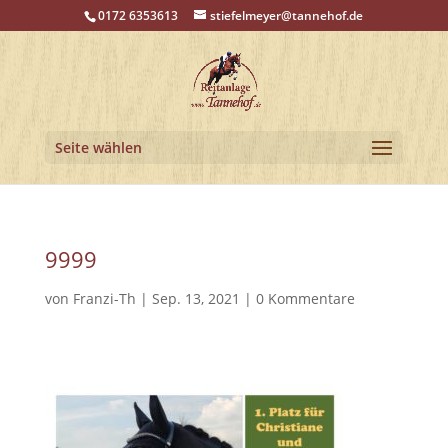
0172 6353613
stiefelmeyer@tannehof.de
Seite wählen
9999
von
Franzi-Th
|
Sep. 13, 2021
|
0 Kommentare