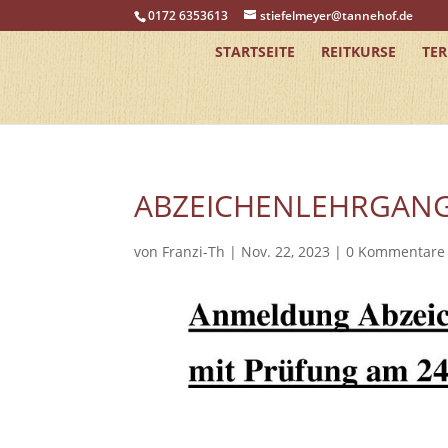
0172 6353613
stiefelmeyer@tannehof.de
STARTSEITE
REITKURSE
TE
ABZEICHENLEHRGANG
von
Franzi-Th
|
Nov. 22, 2023
|
0 Kommentare