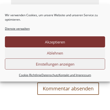
Wir verwenden Cookies, um unsere Website und unseren Service zu
optimieren.
Dienste verwalten
Akzeptieren
Ablehnen
Einstellungen anzeigen
Meinen Namen, meine E-Mail-Adresse und
meine Website in diesem Browser für die nächste
Cookie-Richtlinie
Datenschutz
Kontakt und Impressum
Kommentierung speichern.