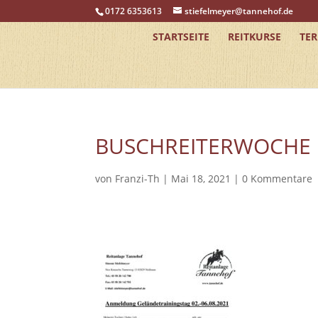
0172 6353613
stiefelmeyer@tannehof.de
STARTSEITE
REITKURSE
TE
BUSCHREITERWOCHE
von
Franzi-Th
|
Mai 18, 2021
|
0 Kommentare