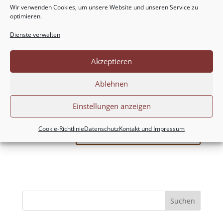
Wir verwenden Cookies, um unsere Website und unseren Service zu
optimieren.
Dienste verwalten
Akzeptieren
Ablehnen
Meinen Namen, meine E-Mail-Adresse und
meine Website in diesem Browser für die nächste
Einstellungen anzeigen
Kommentierung speichern.
Cookie-Richtlinie
Datenschutz
Kontakt und Impressum