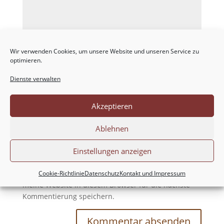
Wir verwenden Cookies, um unsere Website und unseren Service zu
optimieren.
Dienste verwalten
Akzeptieren
Ablehnen
Einstellungen anzeigen
Meinen Namen, meine E-Mail-Adresse und
Cookie-Richtlinie
Datenschutz
Kontakt und Impressum
meine Website in diesem Browser für die nächste
Kommentierung speichern.