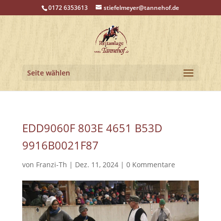
0172 6353613
stiefelmeyer@tannehof.de
Seite wählen
EDD9060F 803E 4651 B53D
9916B0021F87
von
Franzi-Th
|
Dez. 11, 2024
|
0 Kommentare